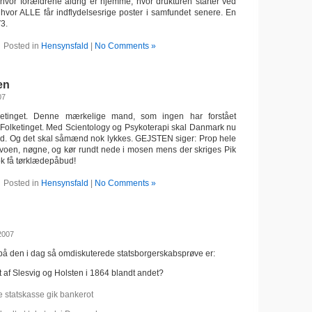
, hvor forældrene aldrig er hjemme, hvor drukturen starter ved
g hvor ALLE får indflydelsesrige poster i samfundet senere. En
3.
Posted in
Hensynsfald
|
No Comments »
en
07
lketinget. Denne mærkelige mand, som ingen har forstået
 i Folketinget. Med Scientology og Psykoterapi skal Danmark nu
sted. Og det skal såmænd nok lykkes. GEJSTEN siger: Prop hele
olvoen, nøgne, og kør rundt nede i mosen mens der skriges Pik
ok få tørklædepåbud!
Posted in
Hensynsfald
|
No Comments »
2007
på den i dag så omdiskuterede statsborgerskabsprøve er:
 af Slesvig og Holsten i 1864 blandt andet?
 statskasse gik bankerot