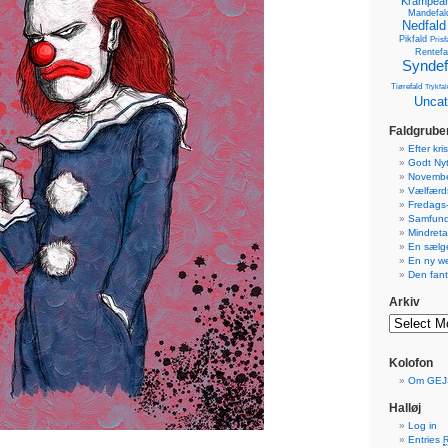
Krampean
Mandefal
Nedfald
Pikfald
Prisf
Rentefa
Syndef
Tiørefald
Trykfal
Uncat
Faldgrube
Efter kr
Godt Nyt
Novemb
Vælfærds
Fredags
Samfund
Mindreta
En sælg
En ny w
Den fant
Arkiv
Kolofon
Om GEJ
Halløj
Log in
Entries