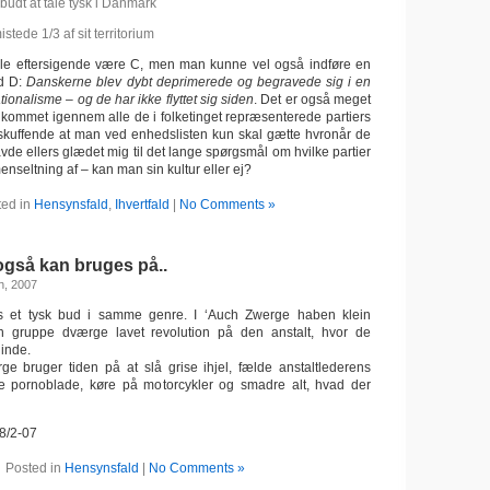
rbudt at tale tysk i Danmark
tede 1/3 af sit territorium
ulle eftersigende være C, men man kunne vel også indføre en
ed D:
Danskerne blev dybt deprimerede og begravede sig i en
ionalisme – og de har ikke flyttet sig siden
. Det er også meget
er kommet igennem alle de i folketinget repræsenterede partiers
skuffende at man ved enhedslisten kun skal gætte hvronår de
vde ellers glædet mig til det lange spørgsmål om hvilke partier
enseltning af – kan man sin kultur eller ej?
ted in
Hensynsfald
,
Ihvertfald
|
No Comments »
så kan bruges på..
h, 2007
s et tysk bud i samme genre. I ‘Auch Zwerge haben klein
 gruppe dværge lavet revolution på den anstalt, hvor de
 inde.
 bruger tiden på at slå grise ihjel, fælde anstaltlederens
e pornoblade, køre på motorcykler og smadre alt, hvad der
 8/2-07
Posted in
Hensynsfald
|
No Comments »