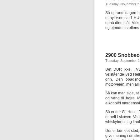
Tuesday, November 27
Så oprandt dagen h
et nyt værested. H
opnå dine mål. Virk
og ejendomsrettens
2900 Snobbeo
Tuesday, September 1
Det DUR ikke. TV3 
velstående ved Hell
grin. Den opadsn
motorvejen, men allig
Så kan man sige, at 
og vand til højre. 
alkoholfri morgensol.
Så er der Gl. Holte.
er helt i skoven. V
whiskybælte og knol
Der er kun eet sted,
give mening i en stø