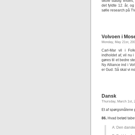
skole stadig findes
det fyldte 12. år, o
sølle research på TV
Volvoen i Mos
Monday, May 21st, 20
Carl-Mar vil i Fo
indholdet af, vil nu
gøres til et bedre 
Ny Alliance ind i V
er Gud. Så skal vi n
Dansk
Thursday, March 1st, 
Et af spørgsmålene 
86.
Hvad betød tabet
A: Den danske