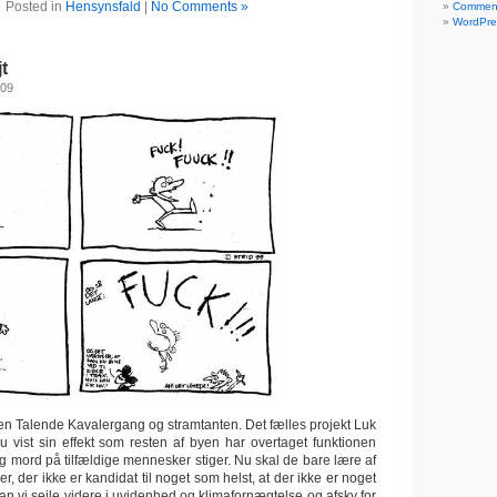
Posted in
Hensynsfald
|
No Comments »
Commen
WordPre
t
009
il Den Talende Kavalergang og stramtanten. Det fælles projekt Luk
u vist sin effekt som resten af byen har overtaget funktionen
 mord på tilfældige mennesker stiger. Nu skal de bare lære af
 der ikke er kandidat til noget som helst, at der ikke er noget
an vi sejle videre i uvidenhed og klimafornægtelse og afsky for