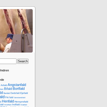
 Undren
ede
Angstanfald
Anfald
Bortfald
Bifald
rfald
ld
Ejefald
Dødsfald
Bønfald
ald
Frit fald
Genstandsfald
Henfald
Hensynsfald
d
ald
Indfald
Ihvertfald
Knæfald