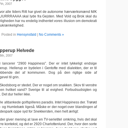
th, 2007
vor alle tiders Ritt har givet de autonome hærværksmænd M/K
UUURRRAAAA skal lyde fra Gejsten. Med Vold og Brok skal du
eligheden har nu endelig indhentet vores illusion om demokrati
 ukrænkelighed.
Posted in
Hensynsfald
|
No Comments »
pperup Helvede
8th, 2007
lancerer “2900 Happiness”. Der er intet lykkeligt endsige
erup. Hellerup er bydelen i Gentofte med dialekten, der er til
obbende del af kommunen. Dog på den rigtige side af
evel til grin.
Skodsborg er stedet. Der er noget om snakken. Skov til venstre
Men hvilket vand? Sverige til al evighed. Forbudsudsigten og
 Det dur heller ikke.
 De afdankede golfspilleres paradis. Intet Happiness der. Trørød
ed- og Humlebæk ligeså. Måske er der noget over blandingen af
despark oppe syd for Snekkersten, men helt ærligt:
 der giver mening at lave en TV-serietitel omkring, hvis det skal
rre kontekst, og det er 2920 Charlottenlund. Der, hvor den sorte