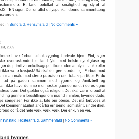
sdommere. Et land befolket af smålighed og styret af
GEJS
TEN siger: Der er altid et lyspunkt. I denne sammenhæng
gsværdien.
ted in
Bundfald
,
Hensynsfald
|
No Comments »
e
1st, 2009
kerne have forbudt tobaksrygning i private hjem. Fint, siger
ke overraskende i et land fyldt med frelste nyreligiøse og
er de primitive enkeltsagspolitikere uden analyse, tanke eller
t ikke være lovsjusk! Så skal det gøres ordentligt. Forbud mod
 man måle med større præcision end tobakspartikler. Er du
ud på gaden sammen med rygerne og Amitzbøll og
kan ikke have dumme mennesker gående rundt i deres egne
rsløse børn. Det gælder også religion. Det skal være forbudt at
dling gennem forestillinger om mænd i himlen, levende døde,
ge spøgelser. For ikke at tale om obese. Det må forbydes at
Det kommer naturligt af dårlig ernæring, som slår tusinder ihjel.
 forbud og få det hele væk, væk, væk. Der er kun en vej.
nsynsfald
,
Hosteanfald
,
Sammenfald
|
No Comments »
 land bygges