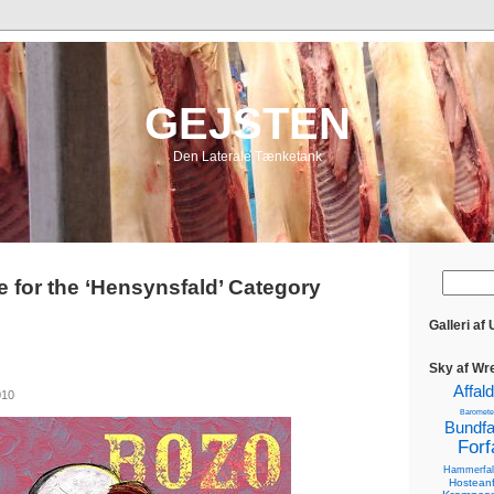
GEJSTEN
Den Laterale Tænketank
e for the ‘Hensynsfald’ Category
Galleri af
Sky af Wr
Affald
010
Baromete
Bundfa
Forf
Hammerfal
Hosteanf