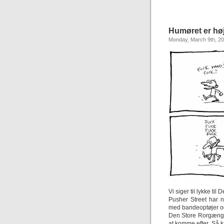
Humøret er høj
Monday, March 9th, 2
Vi siger til lykke t
Pusher Street har n
med bandeoptøjer og
Den Store Rorgænger,
at komme efter. Så k