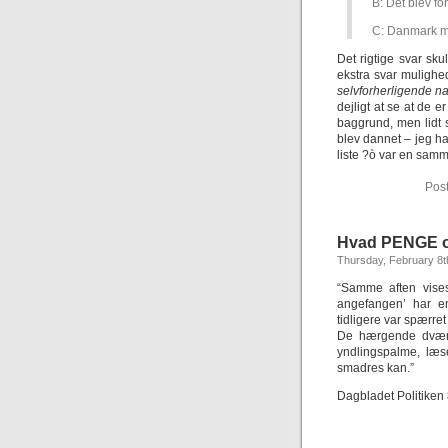
B: Det blev fo
C: Danmark mis
Det rigtige svar sk
ekstra svar muligh
selvforherligende nat
dejligt at se at de 
baggrund, men lidt 
blev dannet – jeg ha
liste ?ò var en samm
Pos
Hvad PENGE og
Thursday, February 8t
“Samme aften vise
angefangen’ har en
tidligere var spærret
De hærgende dværge
yndlingspalme, læs
smadres kan.”
Dagbladet Politiken