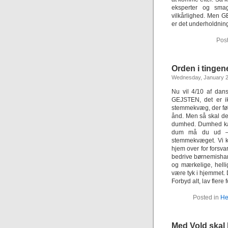
eksperter og smag
vilkårlighed. Men 
er det underholdnin
Pos
Orden i tingen
Wednesday, January 2
Nu vil 4/10 af dans
GEJSTEN, det er ik
stemmekvæg, der følg
ånd. Men så skal de
dumhed. Dumhed kan
dum må du ud – 
stemmekvæget. Vi 
hjem over for forsva
bedrive børnemishan
og mærkelige, helli
være tyk i hjemmet. 
Forbyd alt, lav flere
Posted in
He
Med Vold skal