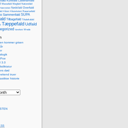
fald
Kursfald
Latteranfald
d
Messefald
Møgfald
Nationsfald
Overfald
Nødsfald
Nævnefald
ald
Påfald
Påtalefrafald
Raserianfald
SUPA
Sammenfald
ld
ald
Tilbagefald
Tiltalefrafald
Tæppefald
Udfald
d
egorized
Wrede
Vandfald
n
isen kommer grisen
år
er
logik
-Poe
 3.0
lsdiktatur
ers død
eekend truer
astikse historie
STEN
RSS