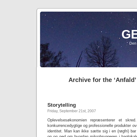
G
Den 
Archive for the ‘Anfald
Storytelling
Friday, September 21st, 2007
Oplevelsesøkonomien repræsenterer et skred
konkurrencedygtige og professionelle produkter ove
identitet. Man kan ikke sætte sig i en (røgfri) ba
op og ned om hvordan mikrobryggeren i baglokale