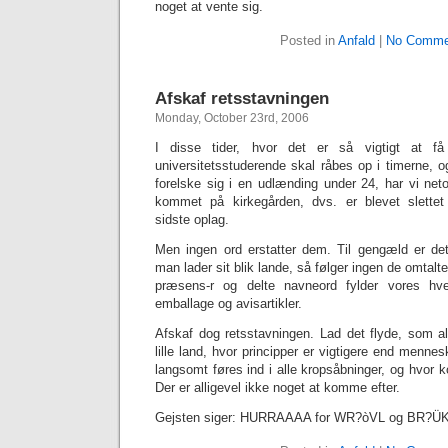
noget at vente sig.
Posted in
Anfald
|
No Comme
Afskaf retsstavningen
Monday, October 23rd, 2006
I disse tider, hvor det er så vigtigt at f
universitetsstuderende skal råbes op i timerne, 
forelske sig i en udlænding under 24, har vi neto
kommet på kirkegården, dvs. er blevet slettet 
sidste oplag.
Men ingen ord erstatter dem. Til gengæld er det 
man lader sit blik lande, så følger ingen de omtalt
præsens-r og delte navneord fylder vores hver
emballage og avisartikler.
Afskaf dog retsstavningen. Lad det flyde, som alti
lille land, hvor principper er vigtigere end mennesk
langsomt føres ind i alle kropsåbninger, og hvor k
Der er alligevel ikke noget at komme efter.
Gejsten siger: HURRAAAA for WR?òVL og BR?ÜK