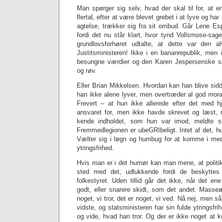
Man spørger sig selv, hvad der skal til for, at e
flertal, efter at være blevet grebet i at lyve og har
agtelse, trækker sig fra sit ombud. Går Lene Es
fordi det nu står klart, hvor tynd Vollsmose-sag
grundlovsforhøret udtalte, at dette var den al
Justitsministeren! Ikke i en bananrepublik, me
besungne værdier og den Karen Jespersenske 
og røv.
Eller Brian Mikkelsen. Hvordan kan han blive sidde
han ikke alene lyver, men overtræder al god moral
Frevert – at hun ikke allerede efter det med
ansvaret for, men ikke havde skrevet og læst, 
kende indholdet, som hun var imod, meldte 
Fremmedlegionen er ubeGRIbeligt. Intet af det, hun
Vælter sig i løgn og humbug for at komme i med
ytringsfrihed.
Hvis man er i det humør kan man mene, at politike
sted med det, udlukkende fordi de beskyttes a
folkestyret. Uden tillid går det ikke, når det e
godt, eller snarere skidt, som det andet. Mass
noget, vi tror, det er noget, vi ved. Nå nej, men så
vidste, og statsministeren har sin fulde ytringsfrih
og vide, hvad han tror. Og der er ikke noget at k