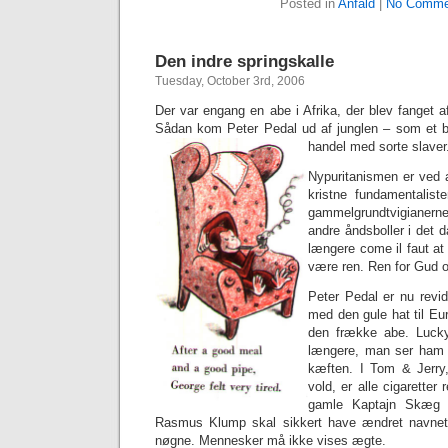
Posted in
Anfald
|
No Comme
Den indre springskalle
Tuesday, October 3rd, 2006
Der var engang en abe i Afrika, der blev fanget 
Sådan kom Peter Pedal ud af junglen – som et b
handel med sorte slaver
Nypuritanismen er ved at
kristne fundamentalis
gammelgrundtvigianerne
andre åndsboller i det d
længere come il faut a
være ren. Ren for Gud og
Peter Pedal er nu revide
med den gule hat til Eu
den frække abe. Luck
længere, man ser ham i
kæften. I Tom & Jerry
vold, er alle cigaretter
gamle Kaptajn Skæg r
Rasmus Klump skal sikkert have ændret navnet
nøgne. Mennesker må ikke vises ægte.