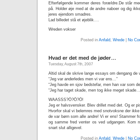
Efterfølgende kommer deres forældre.De står med
på. Holder øje med at de andre naboer og dig ikke 
jeres ejendom smadres.
Lad billedet stå et øjeblik….
Wreden vokser
Posted in
Anfald
,
Wrede
|
No Co
Hvad er det med de jøder…
Tuesday, August 7th, 2007
Altid skal de skrive lange essays om dengang de 
“Jeg var anderledes men vi var ens…”
“Jeg havde en sjov bedstefar, men han var som d
“Jeg har taget skade, men tog ikke meget skade…
WAASSS?Ö?Ö?Ö!
Jeg er halvsvensker. Blev drillet med det. Og er pi
Hvorfor skal vi belemres med snotvoksne der ikk
de var børn som alle andre! Vi er ens! Stammer fr
og samme fred venter os ved udgangen. Kom nu
snart slut alligevel.
Posted in
Anfald
,
Wrede
|
No Co