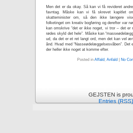
Men det er da okay. Så kan vi få revideret andre
favntag. Måske kan vi få skrevet kapitlet 
skatteminister om, så den ikke længere vise
folketinget om kreativ bogføring og derefter var nød
kan omskrive “det er ikke noget, vi tror – det er n
rødes skyld det hele”. Måske kan “masseødelægg
ud, da det er et ret langt ord, men det kan vel æn
ånd. Hvad med “Nasseødelæggelsesvåben”. Det er v
der heller ikke noget at komme efter.
Posted in
Affald
,
Anfald
|
No Co
GEJSTEN is prou
Entries (RSS