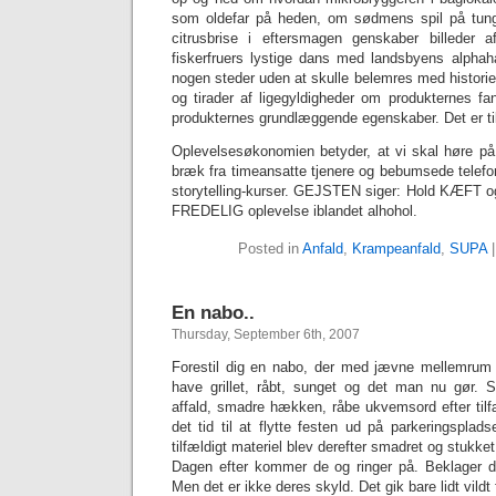
som oldefar på heden, om sødmens spil på tung
citrusbrise i eftersmagen genskaber billeder
fiskerfruers lystige dans med landsbyens alpha
nogen steder uden at skulle belemres med histori
og tirader af ligegyldigheder om produkternes fa
produkternes grundlæggende egenskaber. Det er til
Oplevelsesøkonomien betyder, at vi skal høre p
bræk fra timeansatte tjenere og bebumsede telefo
storytelling-kurser. GEJSTEN siger: Hold KÆFT o
FREDELIG oplevelse iblandet alhohol.
Posted in
Anfald
,
Krampeanfald
,
SUPA
En nabo..
Thursday, September 6th, 2007
Forestil dig en nabo, der med jævne mellemrum h
have grillet, råbt, sunget og det man nu gør.
affald, smadre hækken, råbe ukvemsord efter tilf
det tid til at flytte festen ud på parkeringsplads
tilfældigt materiel blev derefter smadret og stukket
Dagen efter kommer de og ringer på. Beklager d
Men det er ikke deres skyld. Det gik bare lidt vildt