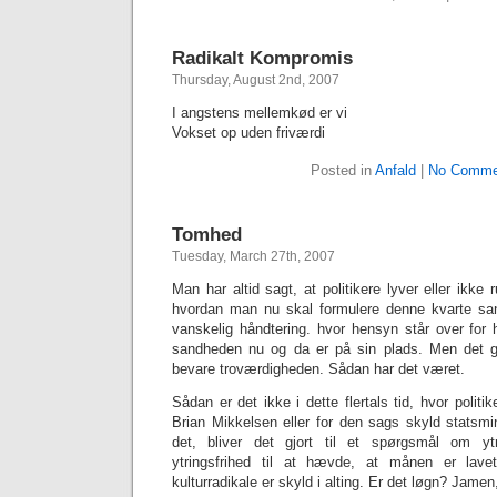
Radikalt Kompromis
Thursday, August 2nd, 2007
I angstens mellemkød er vi
Vokset op uden friværdi
Posted in
Anfald
|
No Comme
Tomhed
Tuesday, March 27th, 2007
Man har altid sagt, at politikere lyver eller ikke
hvordan man nu skal formulere denne kvarte san
vanskelig håndtering. hvor hensyn står over for 
sandheden nu og da er på sin plads. Men det g
bevare troværdigheden. Sådan har det været.
Sådan er det ikke i dette flertals tid, hvor politi
Brian Mikkelsen eller for den sags skyld statsmi
det, bliver det gjort til et spørgsmål om yt
ytringsfrihed til at hævde, at månen er lav
kulturradikale er skyld i alting. Er det løgn? Jamen,