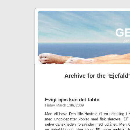
G
Den 
Archive for the ‘Ejefald
Evigt ejes kun det tabte
Friday, March 13th, 2009
Man vil have Den lille Havfrue til en udstilling i
med ungpigepatter koblet med fisk derovre. D
selve danskheden forsvinder med udlånet. Men
og behold hende. Byg så en 80 meter replika i 