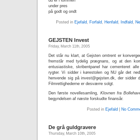
du er i lommen
under pres
på godt og ondt
Posted in
Ejefald
,
Forfald
,
Henfald
,
Indfald
,
Ne
GEJSTEN Invest
Friday, March 11th, 2005
Det står nu klart, at Gejsten omtrent er konverge
fremstår med tydelig prægnans, og at den kom
entusiastiske, skribentpanel har cementeret all
rygter. Vi sidder i kørestolen og NU går det ne
henvende sig på invest@gejsten.dk, der sidder d
Filmrettighederne er desværre solgt.
Den første novellesamling,
Klovnen fra Bollehave
begyndelsen af næste forskudte finansår.
Posted in
Ejefald
|
No Comme
De grå guldgravere
Thursday, March 10th, 2005