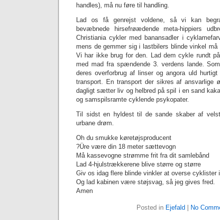
handles), må nu føre til handling.
Lad os få genrejst voldene, så vi kan begr
bevæbnede hirsefrøædende meta-hippiers udb
Christiania cykler med banansadler i cyklamefar
mens de gemmer sig i lastbilers blinde vinkel må
Vi har ikke brug for den. Lad dem cykle rundt på 
med mad fra spændende 3. verdens lande. Som ti
deres overforbrug af linser og angora uld hurtig
transport. En transport der sikres af ansvarlige 
dagligt sætter liv og helbred på spil i en sand kaka
og samspilsramte cyklende psykopater.
Til sidst en hyldest til de sande skaber af vel
urbane drøm.
Oh du smukke køretøjsproducent
?Üre være din 18 meter sættevogn
Må kassevogne strømme frit fra dit samlebånd
Lad 4-hjulstrækkerene blive større og større
Giv os idag flere blinde vinkler at overse cyklister i
Og lad kabinen være støjsvag, så jeg gives fred.
Amen
Posted in
Ejefald
|
No Comme