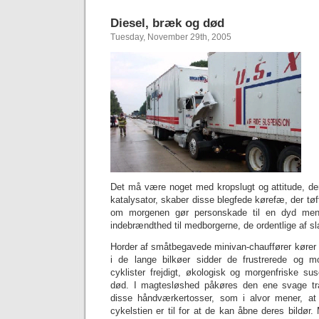
Diesel, bræk og død
Tuesday, November 29th, 2005
Det må være noget med kropslugt og attitude, 
katalysator, skaber disse blegfede kørefæ, der tøff
om morgenen gør personskade til en dyd men
indebrændthed til medborgerne, de ordentlige af s
Horder af småtbegavede minivan-chauffører kører 
i de lange bilkøer sidder de frustrerede og mo
cyklister frejdigt, økologisk og morgenfriske su
død. I magtesløshed påkøres den ene svage tra
disse håndværkertosser, som i alvor mener, at 
cykelstien er til for at de kan åbne deres bildør.