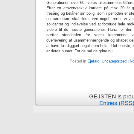
Generationen over 60, vores allesammens 68′ere,
Efter en erhvervsaktiv karriere på max 20 år 
tresårig og belåner sin bolig, som i perioden er s
og børnebørn skal ikke arve noget, næh, vi v
solidaritet og indlevelse ved at forbruge hele mo
videre til de næste generationer. Hurra for den 
sætter standarden for vores kommende v
overlevering af usammenhængende og skabet demag
at have færdiggjort noget som helst. Det eneste,
er deres humor. For de må da grine nu.
Posted in
Ejefald
,
Uncategorized
|
No
GEJSTEN is prou
Entries (RSS