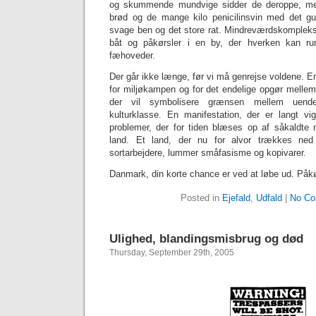
og skummende mundvige sidder de deroppe, me
brød og de mange kilo penicilinsvin med det gu
svage ben og det store rat. Mindreværdskomplekse
båt og påkørsler i en by, der hverken kan rumm
fæhoveder.
Der går ikke længe, før vi må genrejse voldene. En
for miljøkampen og for det endelige opgør mellem
der vil symbolisere grænsen mellem uend
kulturklasse. En manifestation, der er langt vi
problemer, der for tiden blæses op af såkaldte m
land. Et land, der nu for alvor trækkes ne
sortarbejdere, lummer småfasisme og kopivarer.
Danmark, din korte chance er ved at løbe ud. Påkø
Posted in
Ejefald
,
Udfald
|
No Co
Ulighed, blandingsmisbrug og død
Thursday, September 29th, 2005