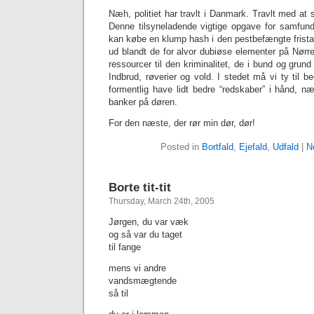
Næh, politiet har travlt i Danmark. Travlt med at s
Denne tilsyneladende vigtige opgave for samfunde
kan købe en klump hash i den pestbefængte frista
ud blandt de for alvor dubiøse elementer på Nørreb
ressourcer til den kriminalitet, de i bund og grund 
Indbrud, røverier og vold. I stedet må vi ty til b
formentlig have lidt bedre “redskaber” i hånd,
banker på døren.
For den næste, der rør min dør, dør!
Posted in
Bortfald
,
Ejefald
,
Udfald
|
N
Borte tit-tit
Thursday, March 24th, 2005
Jørgen, du var væk
og så var du taget
til fange
mens vi andre
vandsmægtende
så til