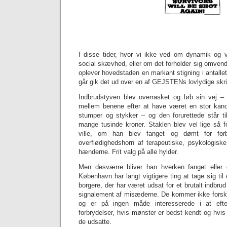
I disse tider, hvor vi ikke ved om dynamik og 
social skævhed, eller om det forholder sig omvend
oplever hovedstaden en markant stigning i antallet 
går gik det ud over en af GEJSTENs lovlydige skri
Indbrudstyven blev overrasket og løb sin vej – 
mellem benene efter at have været en stor kan
stumper og stykker – og den forurettede står ti
mange tusinde kroner. Staklen blev vel lige så 
ville, om han blev fanget og dømt for forb
overflødighedshorn af terapeutiske, psykologiske 
hænderne. Frit valg på alle hylder.
Men desværre bliver han hverken fanget eller dø
København har langt vigtigere ting at tage sig til 
borgere, der har været udsat for et brutalt indbru
signalement af misæderne. De kommer ikke forsk
og er på ingen måde interesserede i at eft
forbrydelser, hvis mønster er bedst kendt og hvis
de udsatte.