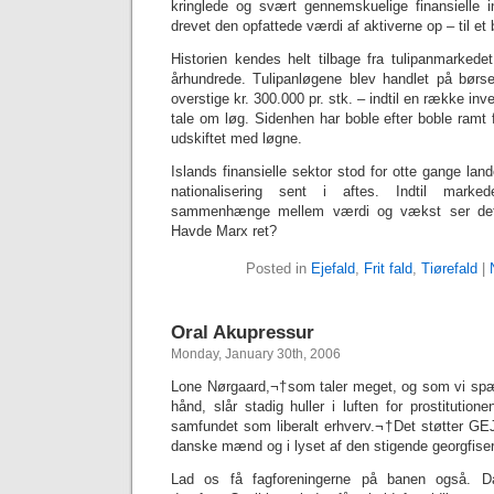
kringlede og svært gennemskuelige finansielle 
drevet den opfattede værdi af aktiverne op – til et 
Historien kendes helt tilbage fra tulipanmarkedet 
århundrede. Tulipanløgene blev handlet på børsen 
overstige kr. 300.000 pr. stk. – indtil en række inve
tale om løg. Sidenhen har boble efter boble ramt
udskiftet med løgne.
Islands finansielle sektor stod for otte gange lan
nationalisering sent i aftes. Indtil marke
sammenhænge mellem værdi og vækst ser det 
Havde Marx ret?
Posted in
Ejefald
,
Frit fald
,
Tiørefald
|
Oral Akupressur
Monday, January 30th, 2006
Lone Nørgaard,¬†som taler meget, og som vi spæ
hånd, slår stadig huller i luften for prostitution
samfundet som liberalt erhverv.¬†Det støtter 
danske mænd og i lyset af den stigende georgfiser
Lad os få fagforeningerne på banen også. Da