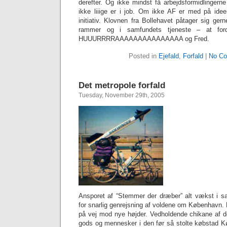
derefter. Og ikke mindst få arbejdsformidlingerne 
ikke liiige er i job. Om ikke AF er med på idee
initiativ. Klovnen fra Bollehavet påtager sig gern
rammer og i samfundets tjeneste – at forde
HUUURRRRAAAAAAAAAAAAAAA og Fred.
Posted in
Ejefald
,
Forfald
|
No C
Det metropole forfald
Tuesday, November 29th, 2005
Ansporet af “Stemmer der dræber” alt vækst i s
for snarlig genrejsning af voldene om København. 
på vej mod nye højder. Vedholdende chikane af d
gods og mennesker i den før så stolte købstad 