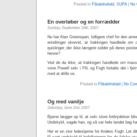
Posted in
Påtalefrafald
,
SUPA
|
No 
En overløber og en forrædder
Sunday, September 16th, 2007
Nu har Alan Greenspan, tidligere chef for den amer
erindringer skrevet, at Irakkrigen handlede om 
quislinger, der ikke længere sidder på deres post
henne?
Ved de da ikke, at Irakkrigen handlede om ma
viste Powell selv i FN, og Fogh fortalte det i fj
med at drille os.
Posted in
Påtalefrafald
|
No Com
Og med vanilje
Saturday, June 2nd, 2007
Bjarne lægger op til, at selv store forbrydelser bliv
Undskyld, sagde han, og så var hele landet bag h
Her er en stor ledestjerne for Anders Fogh. Let di
få sagt undskyld til befolkningen for de falske usag