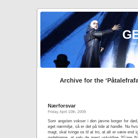
G
Den 
Archive for the ‘Påtalefraf
Nærforsvar
Friday, April 10th, 2009
Som angsten vokser i den jævne borger for død,
eget nærmiljø, så er det på tide at handle. Nu hvo
magt, skal tvinge os til at tro, at alt er være end 
gadehjørne, at selv de mest uskyldige 2G’ere (fo