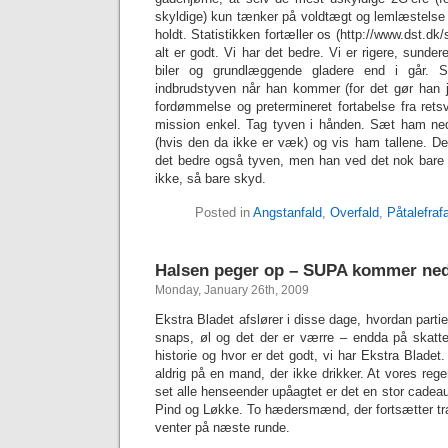
skyldige) kun tænker på voldtægt og lemlæstelse 
holdt. Statistikken fortæller os (http://www.dst.dk/
alt er godt. Vi har det bedre. Vi er rigere, sunder
biler og grundlæggende gladere end i går. 
indbrudstyven når han kommer (for det gør han j
fordømmelse og pretermineret fortabelse fra rets
mission enkel. Tag tyven i hånden. Sæt ham ne
(hvis den da ikke er væk) og vis ham tallene. Der 
det bedre også tyven, men han ved det nok bare 
ikke, så bare skyd.
Posted in
Angstanfald
,
Overfald
,
Påtalefraf
Halsen peger op – SUPA kommer ne
Monday, January 26th, 2009
Ekstra Bladet afslører i disse dage, hvordan parti
snaps, øl og det der er værre – endda på skatt
historie og hvor er det godt, vi har Ekstra Blad
aldrig på en mand, der ikke drikker. At vores regeri
set alle henseender upåagtet er det en stor cadeau
Pind og Løkke. To hædersmænd, der fortsætter tra
venter på næste runde.