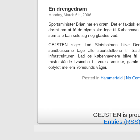
En drengedrøm
Monday, March 6th, 2006
Sportsminister Brian har en drøm. Det er faktisk e
drømt om at få de olympiske lege til København.
som alle kan sole sig i og glædes ved.
GEJSTEN siger: Lad Slotsholmen blive De
sundbusserne tage alle sportsfolkene til Sal
infrastrukturen. Lad os københavnere blive fri 
misforståede livsindhold i vores smukke, gamle
opfyldt mellem ?òresunds våger.
Posted in
Hammerfald
|
No Com
GEJSTEN is prou
Entries (RSS