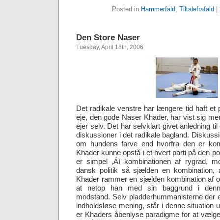
Posted in
Hammerfald
,
Tiltalefrafald
|
Den Store Naser
Tuesday, April 18th, 2006
Det radikale venstre har længere tid haft e
eje, den gode Naser Khader, har vist sig m
ejer selv. Det har selvklart givet anledning t
diskussioner i det radikale bagland. Diskuss
om hundens farve end hvorfra den er ko
Khader kunne opstå i et hvert parti på den po
er simpel ‚Äì kombinationen af rygrad, 
dansk politik så sjælden en kombination, at
Khader rammer en sjælden kombination af o
at netop han med sin baggrund i denne
modstand. Selv pladderhummanisterne der el
indholdsløse mening, står i denne situation 
er Khaders åbenlyse paradigme for at vælge