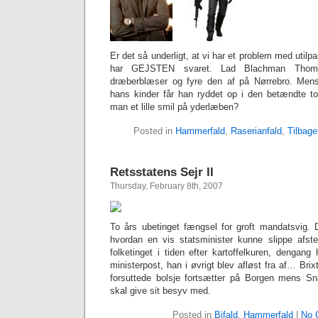
Er det så underligt, at vi har et problem med uti
har GEJSTEN svaret. Lad Blachman Thom
dræberblæser og fyre den af på Nørrebro. Men
hans kinder får han ryddet op i den betændte t
man et lille smil på yderlæben?
Posted in
Hammerfald
,
Raserianfald
,
Tilbage
Retsstatens Sejr II
Thursday, February 8th, 2007
To års ubetinget fængsel for groft mandatsvig. 
hvordan en vis statsminister kunne slippe afst
folketinget i tiden efter kartoffelkuren, dengang
ministerpost, han i øvrigt blev afløst fra af… Brixt
forsuttede bolsje fortsætter på Borgen mens S
skal give sit besyv med.
Posted in
Bifald
,
Hammerfald
|
No 