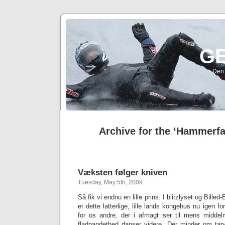
G
Den 
Archive for the ‘Hammerfa
Væksten følger kniven
Tuesday, May 5th, 2009
Så fik vi endnu en lille prins. I blitzlyset og Bille
er dette latterlige, lille lands kongehus nu igen fo
for os andre, der i afmagt ser til mens middel
fladpandethed danser videre. Der minder om tarve