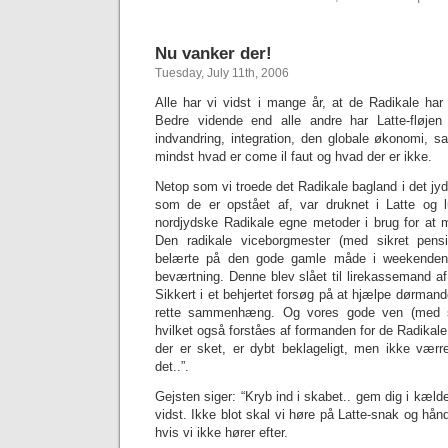
Nu vanker der!
Tuesday, July 11th, 2006
Alle har vi vidst i mange år, at de Radikale har
Bedre vidende end alle andre har Latte-fløjen
indvandring, integration, den globale økonomi,
mindst hvad er come il faut og hvad der er ikke.
Netop som vi troede det Radikale bagland i det jy
som de er opstået af, var druknet i Latte og 
nordjydske Radikale egne metoder i brug for at m
Den radikale viceborgmester (med sikret pen
belærte på den gode gamle måde i weekenden
beværtning. Denne blev slået til lirekassemand a
Sikkert i et behjertet forsøg på at hjælpe dørmande
rette sammenhæng. Og vores gode ven (med sik
hvilket også forståes af formanden for de Radikale i
der er sket, er dybt beklageligt, men ikke vær
det..”.
Gejsten siger: “Kryb ind i skabet.. gem dig i kæld
vidst. Ikke blot skal vi høre på Latte-snak og hån
hvis vi ikke hører efter.