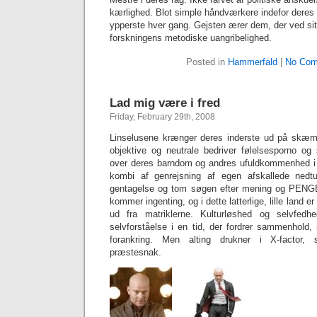
kærlighed. Blot simple håndværkere indefor deres f
ypperste hver gang. Gejsten ærer dem, der ved sit v
forskningens metodiske uangribelighed.
Posted in
Hammerfald
|
No Com
Lad mig være i fred
Friday, February 29th, 2008
Linselusene krænger deres inderste ud på skæ
objektive og neutrale bedriver følelsesporno 
over deres barndom og andres ufuldkommenhed i 
kombi af genrejsning af egen afskallede nedt
gentagelse og tom søgen efter mening og PENGE 
kommer ingenting, og i dette latterlige, lille land e
ud fra matriklerne. Kulturløshed og selvfed
selvforståelse i en tid, der fordrer sammenhold,
forankring. Men alting drukner i X-factor, s
præstesnak.