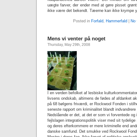
uægte farver, der ender med at gøre pisset grønt
ikke være det bekendt. Tæerne kan ikke krympe yd
Posted in
Forfald
,
Hammerfald
|
No
Mens vi venter på noget
Thursday, May 29th, 2008
I en verden befolket af lesbiske kulturkommentatore
livsens ondskab, altimens de fødes af afdanket 
på 68 bølgens friværdi, er Rockwool Fonden i sti
seneste rapport om kriminalitet blandt indvandrer
Nedslående er det, at det er som vi forventede og 
fejlslagen integrationspolitik viser med sit tydelig
og deres efterkommere er mere kriminelle end andr
danske samfund. Det smukke ved Rockwool Fonden 
Mestre i deres fag. Ikke farvet af politiske anskuel