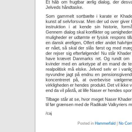
Et håb om frugtbar ærlig dialog, der desvær
Jelveds håndtaske.
Som gammelt sortbælte i karate er Khade
kunst af selvforsvar. Men der ud over give
instruktion i at kende sin historie, for
Gennem dialog skal konflikter og uenigheder 
muligheder er udtømte er fysisk respons till
en dansk ørefigen, Olfert eller andet halvhjer
er nået, så skal der slås først og med mæg
der rejser sig efterfølgende! Nu står Khader
have krævet Danmarks ret. Og rundt om 
kvinder med en arketype af en mand de te
realpolitisk må elske. Jelved selv er i vanlig
nyvundne jagt på endnu en pensionsgivende 
koncentreret på, at overbevise vælgerne
virkligheden er hendes produkt. Det vil ikke
end da vil påstå, at lille Naser er hendes spo
Tilbage står at se, hvor meget Naser Khader
til før grænsen med de Radikale Valkyriers ma
/caj
Posted in
Hammerfald
|
No Com