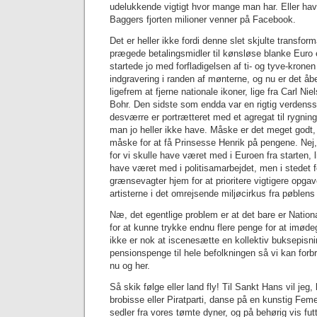
udelukkende vigtigt hvor mange man har. Eller hav
Baggers fjorten milioner venner på Facebook.
Det er heller ikke fordi denne slet skjulte transform
prægede betalingsmidler til kønsløse blanke Euro 
startede jo med forfladigelsen af ti- og tyve-kronen
indgravering i randen af mønterne, og nu er det åben
ligefrem at fjerne nationale ikoner, lige fra Carl Niel
Bohr. Den sidste som endda var en rigtig verdens
desværre er portrætteret med et agregat til rygnin
man jo heller ikke have. Måske er det meget godt, f
måske for at få Prinsesse Henrik på pengene. Nej, 
for vi skulle have været med i Euroen fra starten, 
have været med i politisamarbejdet, men i stedet f
grænsevagter hjem for at prioritere vigtigere opga
artisterne i det omrejsende miljøcirkus fra pøblens
Næ, det egentlige problem er at det bare er Natio
for at kunne trykke endnu flere penge for at imød
ikke er nok at iscenesætte en kollektiv buksepisni
pensionspenge til hele befolkningen så vi kan forb
nu og her.
Så skik følge eller land fly! Til Sankt Hans vil jeg
brobisse eller Piratparti, danse på en kunstig Fem
sedler fra vores tømte dyner, og på behørig vis fut