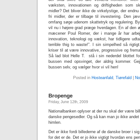
væksten, innovationen og driftigheden som skal
midler? Det bliver ikke de virkelystige, der endnu
fri midler, der er tilbage til investering. Den jæ
omfang søge udenom skattetryk og regulering. By
vil nu i højere grad præge hverdagen. En af de
mæcener Poul Romer, der i mange år har arbej
innovation, teknologi og vækst, har tidligere udtal
terrible thig to waste!”. I sin simpelhed så rigti
kriser til at være innovative, progressive og frem
Så lad blot Helle T. stå i sin nederdel blottet 
bussen med opsvinget, der aldrig kommer. Gej
bussen selv, og vælger hvor vi vil hen!
Posted in
Hosteanfald
,
Tiørefald
|
No
Bropenge
Friday, June 12th, 2009
Nationalbanken oplyser at der nu skal der være bil
danske pengesedler. Og så kan man jo ikke andet
himlen.
Det er ikke fordi billederne af de danske broer i si
for det er de. Det er jo ikke vigtigt hvordan ens p