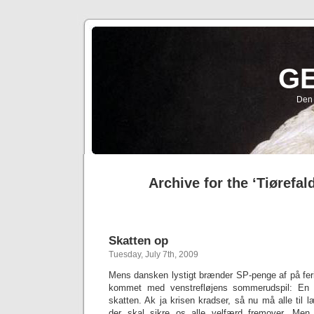
G
Den 
Archive for the ‘Tiørefal
Skatten op
Tuesday, July 7th, 2009
Mens dansken lystigt brænder SP-penge af på ferie
kommet med venstrefløjens sommerudspil: En
skatten. Ak ja krisen kradser, så nu må alle til l
der skal sikre os alle velfærd fremover. Men