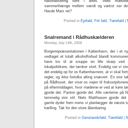
nationalisering sent i aftes. Indtil marke
sammenhænge mellem værdi og vækst ser det 
Havde Marx ret?
Posted in
Ejefald
,
Frit fald
,
Tiørefald
|
Snalremand i Rådhuskælderen
Monday, July 14th, 2008
Borgerrepræsentationen i København, der i et ny
vedtaget et totalt alkoholforbud blandt kommunen
have lov til at snuppe en lille skarp ved 
lokalpolitikere, der tænker stort. Endelig ser vi 
det endelig op for os Københavnere, at vi skal for
regler, og ikke fortolke alting snævert. En stor ta
på Rådhuset, der viser os vejen til frokostpilsne
på eftermiddagen, hvor møderne er ved at køre tø
gjorde det. Panton gjorde det. Alle værterne på 
temmelig stor stil. Niels Matthiasen gjorde de
gamle dyder frem mens vi planlægger de næste t
kælling. Tak for den store åbenbaring.
Posted in
Genstandsfald
,
Tiørefald
|
N