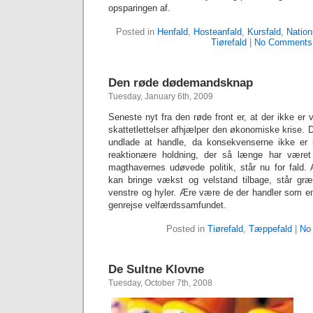
opsparingen af.
Posted in
Henfald
,
Hosteanfald
,
Kursfald
,
Nation
Tiørefald
|
No Comments
Den røde dødemandsknap
Tuesday, January 6th, 2009
Seneste nyt fra den røde front er, at der ikke er 
skattetlettelser afhjælper den økonomiske krise. De
undlade at handle, da konsekvenserne ikke er
reaktionære holdning, der så længe har vær
magthavernes udøvede politik, står nu for fald. A
kan bringe vækst og velstand tilbage, står gr
venstre og hyler. Ære være de der handler som en
genrejse velfærdssamfundet.
Posted in
Tiørefald
,
Tæppefald
|
No
De Sultne Klovne
Tuesday, October 7th, 2008