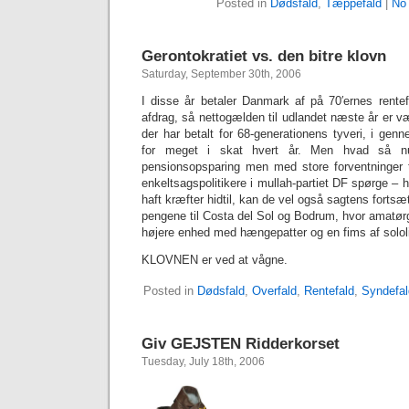
Posted in
Dødsfald
,
Tæppefald
|
No
Gerontokratiet vs. den bitre klovn
Saturday, September 30th, 2006
I disse år betaler Danmark af på 70′ernes rente
afdrag, så nettogælden til udlandet næste år er væ
der har betalt for 68-generationens tyveri, i genn
for meget i skat hvert år. Men hvad så nu
pensionsopsparing men med store forventninger ti
enkeltsagspolitikere i mullah-partiet DF spørge – 
haft kræfter hidtil, kan de vel også sagtens fortsæ
pengene til Costa del Sol og Bodrum, hvor amatørg
højere enhed med hængepatter og en fims af solol
KLOVNEN er ved at vågne.
Posted in
Dødsfald
,
Overfald
,
Rentefald
,
Syndefal
Giv GEJSTEN Ridderkorset
Tuesday, July 18th, 2006