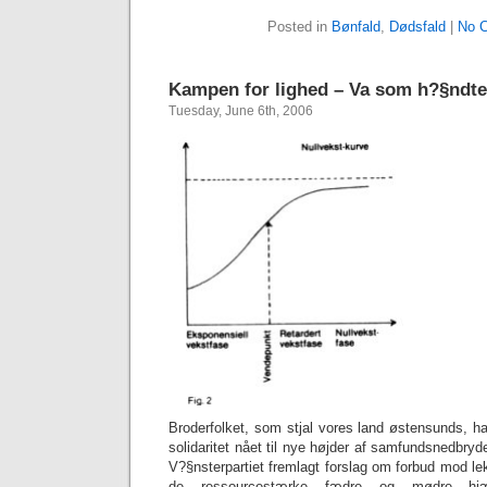
Posted in
Bønfald
,
Dødsfald
|
No 
Kampen for lighed – Va som h?§ndt
Tuesday, June 6th, 2006
Broderfolket, som stjal vores land østensunds, har
solidaritet nået til nye højder af samfundsnedbryd
V?§nsterpartiet fremlagt forslag om forbud mod lek
de ressourcestærke fædre og mødre hj