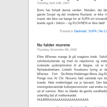
Tuesday, April 24th, 2007
Boris har forladt denne verden. Manden, der bl
gamle Sovjet og det moderne Rusland, er ikke me
mand, der ikke var bange for at SUPA sin trov
boede også i Jeltsin – og KLOVNEN er ikke død!
Posted in
Dødsfald
,
SUPA
|
No C
Nu falder murene
Thursday, November 9th, 2006
Efter 68′ernes mange år på magtens tinde. Selvfo
selvbeskyttende og med en nepotisme og indav
isolerede sydstatskoloni til at blegne, så e
Nyhedsdirektørs Lisbeth Knudsens fyring er d
68′ernes Fort De-Rette-Holdninger-Mens-Jeg-Rag
Penge mur. At Chr. Nissens fald varslede nye ti
troede. Hele mellemlaget var jo bevaret. Den blø
meningsbevarende kulturpessimister sad endnu tu
ud af samme. Men nu bløder de gamle sandhedskr
ordentlig bid af mellemkødet.
HUURRAAAAAAAAAAAAAAAAAAA