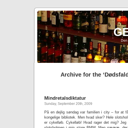
G
Den 
Archive for the ‘Dødsfal
Mindretalsdiktatur
Sunday, September 20th, 2009
På en dejlig søndag var familien i city – for at f
kongelige bibliotek. Men hvad sker? Hele slotshol
er cykelløb. Cykelløb! Hvad rager det mig? Jeg 
slotsholmen i min store BMW. Men næææ, der e