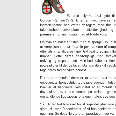
Et stort tillykke skal lyde ti
Gordon Ramsay(GR). Efter år med diverse real
ingredienserne har været deltagere med fine kva
talentløshed, dovenskab, medieliderlighed og
præmieret for sin indsats med et Ridderkors.
Og hvilken indsats fristes man at spørge. Jo i bu
at være istand til at fortælle perlerækken af tumpe
efter afsnit af diverse typer GR reality soaps råb
tumper. Dette gøres selvfølgeligt med forskel
ordvalg og kropsattitude. Men budskabet er klart.
nogle idioter til det de laver. Og hvis de skal ve
tage deres fag og virke seriøst.
Det skræmmende i dette er, at vi har arvet en
opbygget af hønsestrikklædte piberygende fritidspæ
krav er et bandeord. Resultatet er et morads 
dovenskab, hvor alle venter på frelsen gen
omhandlende lige præcis ens egen talentløse seg
Så GR får Ridderkorset for at sige det åbenlyse på
siger: Hit med Ridderkorset så vi kan banke de an
ugerning. Se det ville være en præstation, der var