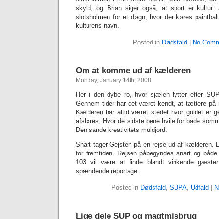
skyld, og Brian siger også, at sport er kultur.
slotsholmen for et døgn, hvor der køres paintbal
kulturens navn.
Posted in
Dødsfald
|
No Comm
Om at komme ud af kælderen
Monday, January 14th, 2008
Her i den dybe ro, hvor sjælen lytter efter SU
Gennem tider har det været kendt, at tættere på 
Kælderen har altid været stedet hvor guldet er g
afsløres. Hvor de sidste bene hvile for både som
Den sande kreativitets muldjord.
Snart tager Gejsten på en rejse ud af kælderen. E
for fremtiden. Rejsen påbegyndes snart og både
103 vil være at finde blandt vinkende gæste
spændende reportage.
Posted in
Dødsfald
,
SUPA
,
Udfald
|
N
Lige dele SUP og magtmisbrug