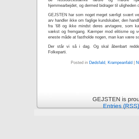
hjemmearbejdet, og dermed bidrager til uligheden o
GEJSTEN har som noget meget særligt svært ved 
arv handler ikke om faglige kundskaber, den hand
fra ’68 og ikke mindst deres arvtagere, som 
vækst og fremgang. Kæmper mod elitisme og ve
eneste måde at fastholde nogen, man kan være so
Der står vi så i dag. Og skal åbenbart redd
Folkeparti.
Posted in
Dødsfald
,
Krampeanfald
|
N
GEJSTEN is prou
Entries (RSS