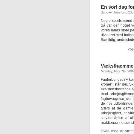
En sort dag f
Sunday, June 3rd, 200
Nogle sportsmænd sp
Så var der noget vo
vores lands store p
divideret med indhol
Samtidig, andetsteds
Pos
Væksthæmmere 
Monday, May 7th, 200
Fagforbundet 3F køre
kroner”, står der. Sk
eksistensberretige
mod arbejdsgiverne
fagbevægelse, der ikk
de nye udfordringer
tværs af de gamle 
arbejdsgiver, er v
selvforståelse af
reaktionær nulsumsf
Hvad med at være 