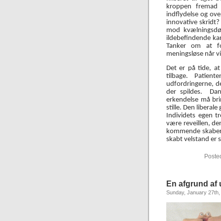
kroppen fremad 
indflydelse og ove
innovative skridt? 
mod kvælningsdød
ildebefindende kan
Tanker om at f
meningsløse når vi
Det er på tide, a
tilbage. Patien
udfordringerne, de
der spildes.
Dan
erkendelse må brin
stille. Den libera
Individets egen t
være reveillen, d
kommende skabere 
skabt velstand er 
Poste
En afgrund af 
Sunday, January 27th,