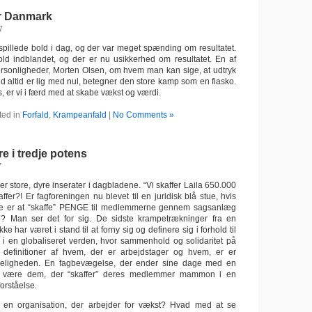
or Danmark
7
illede bold i dag, og der var meget spænding om resultatet.
ld indblandet, og der er nu usikkerhed om resultatet. En af
ersonligheder, Morten Olsen, om hvem man kan sige, at udtryk
d altid er lig med nul, betegner den store kamp som en fiasko.
, er vi i færd med at skabe vækst og værdi.
ted in
Forfald
,
Krampeanfald
|
No Comments »
i tredje potens
7
r store, dyre inserater i dagbladene. “Vi skaffer Laila 650.000
affer?! Er fagforeningen nu blevet til en juridisk blå stue, hvis
lse er at “skaffe” PENGE til medlemmerne gennem sagsanlæg
? Man ser det for sig. De sidste krampetrækninger fra en
e har været i stand til at forny sig og definere sig i forhold til
 i en globaliseret verden, hvor sammenhold og solidaritet på
definitioner af hvem, der er arbejdstager og hvem, er er
irkeligheden. En fagbevægelse, der ender sine dage med en
 at være dem, der “skaffer” deres medlemmer mammon i en
orståelse.
en organisation, der arbejder for vækst? Hvad med at se