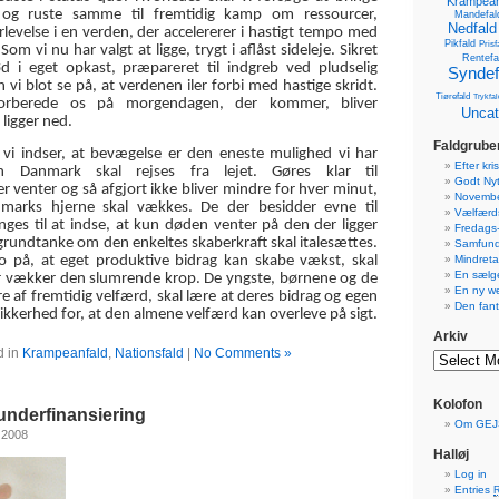
Krampean
og ruste samme til fremtidig kamp om ressourcer,
Mandefal
Nedfald
rlevelse i en verden, der accelererer i hastigt tempo med
Pikfald
Prisf
Som vi nu har valgt at ligge, trygt i aflåst sideleje. Sikret
Rentefa
 i eget opkast, præpareret til indgreb ved pludselig
Syndef
 vi blot se på, at verdenen iler forbi med hastige skridt.
Tiørefald
Trykfal
orberede os på morgendagen, der kommer, bliver
Uncat
 ligger ned.
Faldgrube
t vi indser, at bevægelse er den eneste mulighed vi har
Efter kr
ten Danmark skal rejses fra lejet. Gøres klar til
Godt Nyt
r venter og så afgjort ikke bliver mindre for hver minut,
Novemb
marks hjerne skal vækkes. De der besidder evne til
Vælfærds
ges til at indse, at kun døden venter på den der ligger
Fredags
le grundtanke om den enkeltes skaberkraft skal italesættes.
Samfund
Mindreta
ro på, at eget produktive bidrag kan skabe vækst, skal
En sælg
er vækker den slumrende krop. De yngste, børnene og de
En ny w
af fremtidig velfærd, skal lære at deres bidrag og egen
Den fant
sikkerhed for, at den almene velfærd kan overleve på sigt.
Arkiv
d in
Krampeanfald
,
Nationsfald
|
No Comments »
Kolofon
underfinansiering
Om GEJ
 2008
Halløj
Log in
Entries