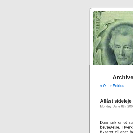
Archive
« Older Entries
Aflåst sideleje
Monday, June 8th, 200
Danmark er et samf
bevægelse. Hverke
fikseret til eget 