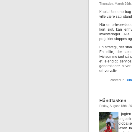
Thursday, March 29th,
Kapitalfondene bag 
ville være sat i stan
Når en erhvervsled
kort sigt, kan enh
investeringer. All
projekter stoppes og
En strategi, der st
En elite, der tæll
tvivlsomme jagt på 
et elendigt servic
generationer blive
erhvervsliv.
Posted in
Bun
Håndtasken – 
Friday, August 18th, 2
I jagte
engelsk 
globalis
leflen 