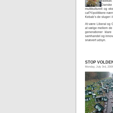
radikalt
Danske 
multikulturelt og ek
caf?©politikere nær
Kebab’s de sluger i 
At være Liberal og 
at vælge mellem de
generationer klare
samhandel og innov
snævert udsyn.
STOP VOLDEN
Monday, July 3rd, 200