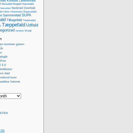
fald
Kursfald
Latteranfald
d
Messefald
Møgfald
Nationsfald
Overfald
Nødsfald
Nævnefald
ald
Påfald
Påtalefrafald
Raserianfald
SUPA
Sammenfald
ld
ald
Tilbagefald
Tiltalefrafald
Tæppefald
Udfald
d
egorized
Wrede
Vandfald
n
isen kommer grisen
år
er
logik
-Poe
 3.0
lsdiktatur
ers død
eekend truer
astikse historie
STEN
RSS