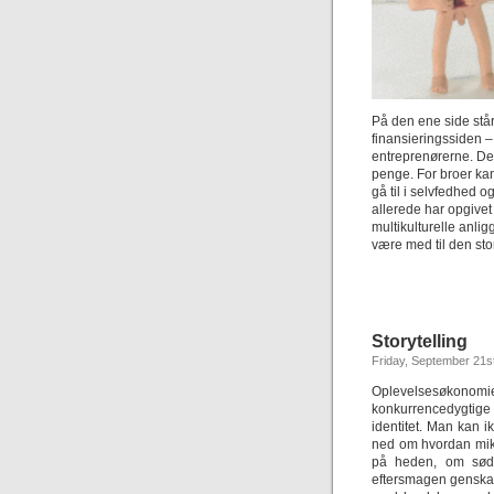
På den ene side stå
finansieringssiden – f
entreprenørerne. Det
penge. For broer kan 
gå til i selvfedhed 
allerede har opgivet 
multikulturelle anlig
være med til den sto
Storytelling
Friday, September 21s
Oplevelsesøkonom
konkurrencedygtige
identitet. Man kan i
ned om hvordan mikr
på heden, om sødm
eftersmagen genskab