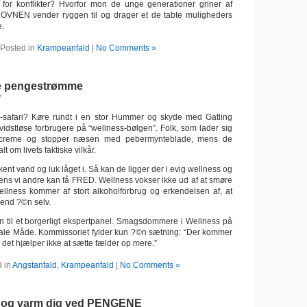
 for konflikter? Hvorfor mon de unge generationer griner af
VNEN vender ryggen til og drager et de tabte muligheders
e.
Posted in
Krampeanfald
|
No Comments »
ye pengestrømme
7
safari? Køre rundt i en stor Hummer og skyde med Gatling
vidstløse forbrugere på “wellness-bølgen”. Folk, som lader sig
ecreme og stopper næsen med pebermynteblade, mens de
 om livets faktiske vilkår.
nt vand og luk låget i. Så kan de ligger der i evig wellness og
ens vi andre kan få FRED. Wellness vokser ikke ud af at smøre
llness kommer af stort alkoholforbrug og erkendelsen af, at
 end ?©n selv.
 til et borgerligt ekspertpanel. Smagsdommere i Wellness på
rale Måde. Kommissoriet fylder kun ?©n sætning: “Der kommer
, det hjælper ikke at sætte fælder op mere.”
d in
Angstanfald
,
Krampeanfald
|
No Comments »
e og varm dig ved PENGENE