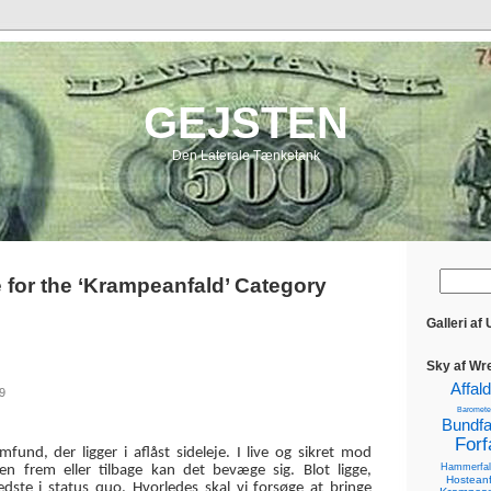
GEJSTEN
Den Laterale Tænketank
 for the ‘Krampeanfald’ Category
Galleri af
Sky af Wr
Affald
9
Baromete
Bundfa
Forf
und, der ligger i aflåst sideleje. I live og sikret mod
Hammerfal
n frem eller tilbage kan det bevæge sig. Blot ligge,
Hosteanf
bedste i status quo. Hvorledes skal vi forsøge at bringe