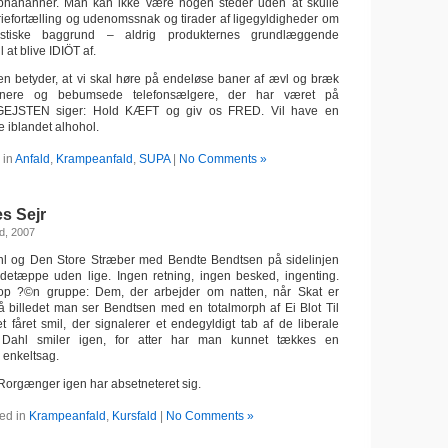
hahanner. Man kan ikke være nogen steder uden at skulle
iefortælling og udenomssnak og tirader af ligegyldigheder om
astiske baggrund – aldrig produkternes grundlæggende
l at blive IDIÖT af.
n betyder, at vi skal høre på endeløse baner af ævl og bræk
jenere og bebumsede telefonsælgere, der har været på
r. GEJSTEN siger: Hold KÆFT og giv os FRED. Vil have en
iblandet alhohol.
 in
Anfald
,
Krampeanfald
,
SUPA
|
No Comments »
s Sejr
d, 2007
hl og Den Store Stræber med Bendte Bendtsen på sidelinjen
ludetæppe uden lige. Ingen retning, ingen besked, ingenting.
top ?©n gruppe: Dem, der arbejder om natten, når Skat er
 billedet man ser Bendtsen med en totalmorph af Ei Blot Til
 fåret smil, der signalerer et endegyldigt tab af de liberale
 Dahl smiler igen, for atter har man kunnet tækkes en
 enkeltsag.
Rorgænger igen har absetneteret sig.
ed in
Krampeanfald
,
Kursfald
|
No Comments »