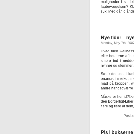
muligheder i stedet
fagbevægelsen? KLO
suk. Med dårlig ånd
Nye tider – n
Monday, May 7th, 200
Hvad med wellness-
efter horderne af be
smøre ind i nødd
nynner og glemmer alt
Sænk dem ned i lunke
onanere i mørket, m
mad på kroppen, we
andre har det værre
Måske er her id?©en
den Borgerligt-Libe
flere og flere af dem
Poste
Pis i buksern