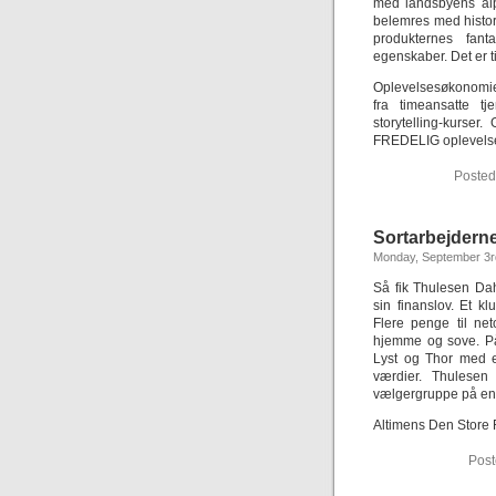
med landsbyens alp
belemres med histor
produkternes fant
egenskaber. Det er ti
Oplevelsesøkonomie
fra timeansatte t
storytelling-kurse
FREDELIG oplevelse 
Posted
Sortarbejderne
Monday, September 3r
Så fik Thulesen Da
sin finanslov. Et k
Flere penge til ne
hjemme og sove. På
Lyst og Thor med et
værdier. Thulesen
vælgergruppe på en
Altimens Den Store 
Post