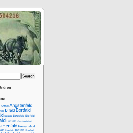
 Undren
ede
Angstanfald
Anfald
Bortfald
Bifald
rfald
ld
Ejefald
Dødsfald
Bønfald
ald
Frit fald
Genstandsfald
Henfald
Hensynsfald
d
ald
Indfald
Ihvertfald
Knæfald