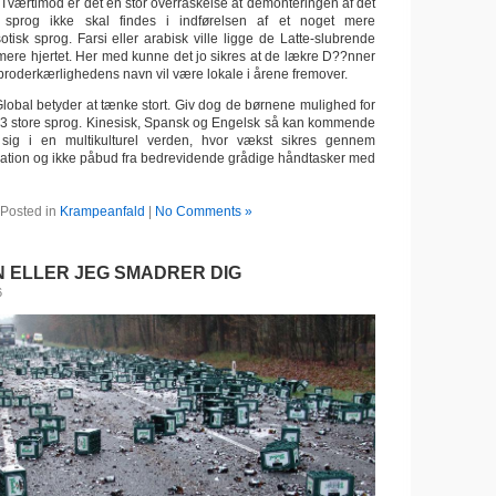
. Tværtimod er det en stor overraskelse at demonteringen af det
sprog ikke skal findes i indførelsen af et noget mere
sotisk sprog. Farsi eller arabisk ville ligge de Latte-slubrende
mere hjertet. Her med kunne det jo sikres at de lækre D??nner
broderkærlighedens navn vil være lokale i årene fremover.
Global betyder at tænke stort. Giv dog de børnene mulighed for
 3 store sprog. Kinesisk, Spansk og Engelsk så kan kommende
 sig i en multikulturel verden, hvor vækst sikres gennem
ation og ikke påbud fra bedrevidende grådige håndtasker med
Posted in
Krampeanfald
|
No Comments »
 ELLER JEG SMADRER DIG
6