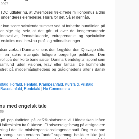
 2007
TDC udtaler nu, at Dyremoses tre-cifrede millionbonus aldrig
d under deres ejerledelse. Hurra for det. Så er der håb.
er kan score svimlende summer ved at forbedre bundlinien på
ver sige sig selv, at det går ud over de længerevarende
e innovative, fremadskuende, entreprenante og spekulative
 erstattes med her&nu-profit og rationaliseringer.
andser vækst i Danmark mens den forgylder den IQ-svage elite.
er en større mængde tidligere borgerlige politikere. Den
profit på den korte bane sætter Danmark endeligt af sporet som
esamfund uden visioner, krav eller fantasi. De kommende
r ofret på middelmådighedens og grådighedens alter i dansk
dfald
,
Forfald
,
Henfald
,
Krampeanfald
,
Kursfald
,
Prisfald
,
Raserianfald
,
Rentefald
|
No Comments »
nu med engelsk tale
006
n på populariteten på caf?©-pladserne vil Håndtasken inføre
i folkeskolen fra 0. klasse. Et prisværdigt forsøg på at signalere
ering i det lille ministerpensionstilragende parti. Dog er denne
for sproget som verdens “onde” supermagt besidder ikke just