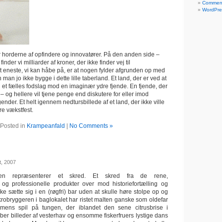
Commen
WordPre
r horderne af opfindere og innovatører. På den anden side –
inder vi milliarder af kroner, der ikke finder vej til
 eneste, vi kan håbe på, er at nogen fylder afgrunden op med
man jo ikke bygge i dette lille taberland. Et land, der er ved at
og et fælles fodslag mod en imaginær ydre fjende. En fjende, der
– og hellere vil tjene penge end diskutere for eller imod
gender. Et helt igennem nedtursbillede af et land, der ikke ville
re vækstfest.
Posted in
Krampeanfald
|
No Comments »
t, 2007
ien repræsenterer et skred. Et skred fra de rene,
 og professionelle produkter over mod historiefortælling og
kke sætte sig i en (røgfri) bar uden at skulle høre stolpe op og
obryggeren i baglokalet har ristet malten ganske som oldefar
ens spil på tungen, der iblandet den sene citrusbrise i
er billeder af vesterhav og ensomme fiskerfruers lystige dans