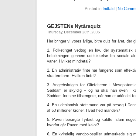
Posted in
Indfald
|
No Comme
GEJSTENs Nytårsquiz
Thursday, December 28th, 2006
Her bringer vi vores årlige, bitre quiz for året, der g
1. Folketinget vedtog en lov, der systematisk 
befolkningen gennem udelukkelse fra sociale akt
vaner. Hvilket mindretal?
2. En administrativ finte har fungeret som effekti
skattereform. Hvilken finte?
3. Angrebskrigen for Oliefelterne i Mesopotami
Saddam er skyldig – og nu skal han oven i kø
Saddam for sine tilhængere, når han er udåndet fo
4. En udenlandsk statsmand var på besøg i Danmar
af 60 millioner kroner. Hvad hed manden?
5. Paven besøgte Tyrkiet og kaldte Islam noget
hvorfor går Paven med kalot?
6. En kvindelig vandpolospiller udmærkede sig 