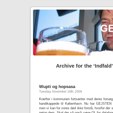
G
Den 
Archive for the ‘Indfald
Wupti og hopsasa
Tuesday, November 18th, 2008
Kræfter i kommunen fortsætter med deres forsøg
handikappede til København. Nu har GEJSTEN i
men vi kan for vores død ikke forstå, hvorfor der 
netop dem. Skal der så også være OL for datalog