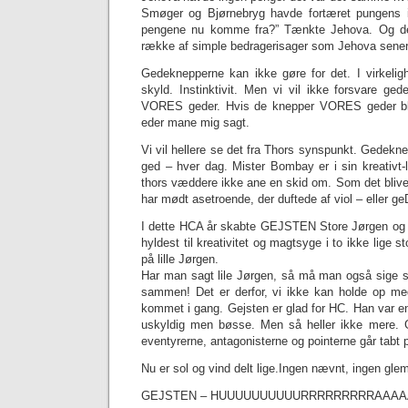
Smøger og Bjørnebryg havde fortæret pungens i
pengene nu komme fra?” Tænkte Jehova. Og det
række af simple bedragerisager som Jehova senere
Gedeknepperne kan ikke gøre for det. I virkeli
skyld. Instinktivit. Men vi vil ikke forsvare ge
VORES geder. Hvis de knepper VORES geder bliv
eder mane mig sagt.
Vi vil hellere se det fra Thors synspunkt. Gedeknep
ged – hver dag. Mister Bombay er i sin kreativt-li
thors væddere ikke ane en skid om. Som det bliver
har mødt asetroende, der duftede af viol – eller ge
I dette HCA år skabte GEJSTEN Store Jørgen og 
hyldest til kreativitet og magtsyge i to ikke lige st
på lille Jørgen.
Har man sagt lile Jørgen, så må man også sige s
sammen! Det er derfor, vi ikke kan holde op med 
kommet i gang. Gejsten er glad for HC. Han var e
uskyldig men bøsse. Men så heller ikke mere. 
eventyrerne, antagonisterne og pointerne går tabt 
Nu er sol og vind delt lige.Ingen nævnt, ingen glem
GEJSTEN – HUUUUUUUUUURRRRRRRRRAAA