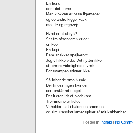
En hund
dør i det fjerne
Men klokken er osse ligemeget
og de andre kigger væk
med te og regnvejr
Hvad er et aftryk?
Set fra afsenderen er det
en kopi.
En kopi.
Bare snakket spejlvendt.
Jeg vil ikke vide. Det nytter ikke
at forære virkeligheden væk.
For svampen stivner ikke.
Så løber de små hunde.
Der findes ingen kvinder
der forstår ret meget.
Det lugter lidt af blodskam.
Trommerne er kolde.
Vi holder fast i balonnen sammen
og simultansimulanter spiser af mit køkkenbad.
Posted in
Indfald
|
No Comme