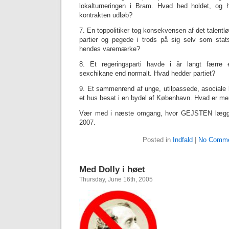
lokalturneringen i Bram. Hvad hed holdet, og h
kontrakten udløb?
7. En toppolitiker tog konsekvensen af det talent
partier og pegede i trods på sig selv som stat
hendes varemærke?
8. Et regeringsparti havde i år langt færre 
sexchikane end normalt. Hvad hedder partiet?
9. Et sammenrend af unge, utilpassede, asociale 
et hus besat i en bydel af København. Hvad er m
Vær med i næste omgang, hvor GEJSTEN lægger 
2007.
Posted in
Indfald
|
No Comme
Med Dolly i høet
Thursday, June 16th, 2005