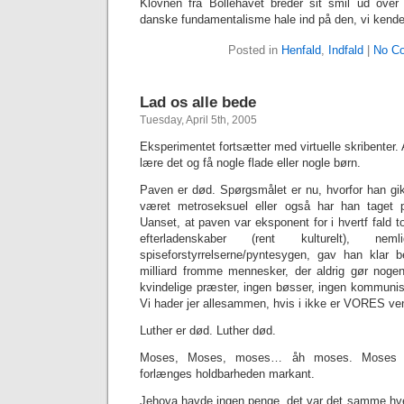
Klovnen fra Bollehavet breder sit smil ud over
danske fundamentalisme hale ind på den, vi ken
Posted in
Henfald
,
Indfald
|
No C
Lad os alle bede
Tuesday, April 5th, 2005
Eksperimentet fortsætter med virtuelle skribenter. 
lære det og få nogle flade eller nogle børn.
Paven er død. Spørgsmålet er nu, hvorfor han gi
været metroseksuel eller også har han taget 
Uanset, at paven var eksponent for i hvertf fald t
efterladenskaber (rent kulturelt), ne
spiseforstyrrelserne/pyntesygen, gav han klar 
milliard fromme mennesker, der aldrig gør nogen
kvindelige præster, ingen bøsser, ingen kommunist
Vi hader jer allesammen, hvis i ikke er VORES venne
Luther er død. Luther død.
Moses, Moses, moses… åh moses. Moses to
forlænges holdbarheden markant.
Jehova havde ingen penge. det var det samme hv