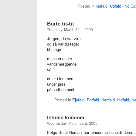
Posted in
Indfald
,
Udfald
|
No Co
Borte tit-tit
Thursday, March 24th, 2005
Jørgen, du var væk
og så var du taget
til fange
mens vi andre
vandsmægtende
så til
du er i lommen
under pres
på godt og ondt
Posted in
Ejefald
,
Forfald
,
Henfald
,
Indfald
,
Ne
Istiden kommer
Wednesday, March 23rd, 2005
Ifølge Bertil Nordahl har kvinderne beholdt deres