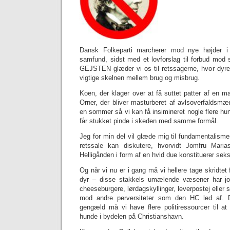
Dansk Folkeparti marcherer mod nye højder i
samfund, sidst med et lovforslag til forbud mod 
GEJSTEN glæder vi os til retssagerne, hvor dyren
vigtige skelnen mellem brug og misbrug.
Koen, der klager over at få suttet patter af en 
Orner, der bliver masturberet af avlsoverfalds
en sommer så vi kan få insimineret nogle flere hun
får stukket pinde i skeden med samme formål.
Jeg for min del vil glæde mig til fundamentalisme
retssale kan diskutere, hvorvidt Jomfru Maria
Helligånden i form af en hvid due konstituerer seks
Og når vi nu er i gang må vi hellere tage skridtet
dyr – disse stakkels umælende væsener har jo 
cheeseburgere, lørdagskyllinger, leverpostej eller
mod andre perversiteter som den HC led af. D
gengæld må vi have flere politiressourcer til at
hunde i bydelen på Christianshavn.