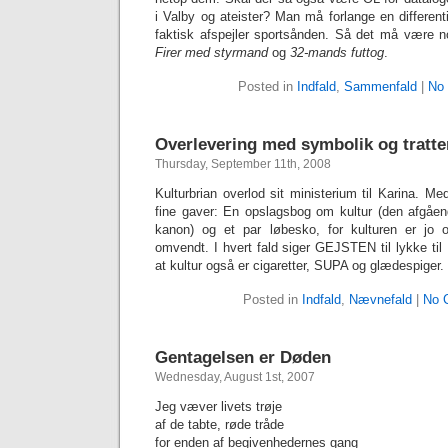
i Valby og ateister? Man må forlange en differenti
faktisk afspejler sportsånden. Så det må være n
Firer med styrmand
og
32-mands futtog
.
Posted in
Indfald
,
Sammenfald
|
No
Overlevering med symbolik og tratte
Thursday, September 11th, 2008
Kulturbrian overlod sit ministerium til Karina. M
fine gaver: En opslagsbog om kultur (den afgåe
kanon) og et par løbesko, for kulturen er jo o
omvendt. I hvert fald siger GEJSTEN til lykke til
at kultur også er cigaretter, SUPA og glædespiger.
Posted in
Indfald
,
Nævnefald
|
No 
Gentagelsen er Døden
Wednesday, August 1st, 2007
Jeg væver livets trøje
af de tabte, røde tråde
for enden af begivenhedernes gang