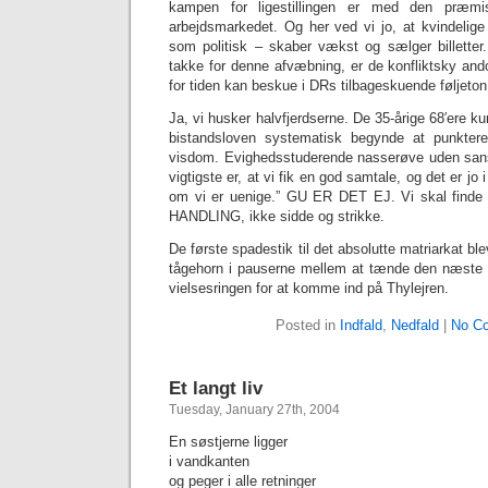
kampen for ligestillingen er med den præmi
arbejdsmarkedet. Og her ved vi jo, at kvindelig
som politisk – skaber vækst og sælger billet
takke for denne afvæbning, er de konfliktsky and
for tiden kan beskue i DRs tilbageskuende føljeto
Ja, vi husker halvfjerdserne. De 35-årige 68′ere k
bistandsloven systematisk begynde at punkter
visdom. Evighedsstuderende nasserøve uden sans
vigtigste er, at vi fik en god samtale, og det er jo i
om vi er uenige.” GU ER DET EJ. Vi skal finde
HANDLING, ikke sidde og strikke.
De første spadestik til det absolutte matriarkat bl
tågehorn i pauserne mellem at tænde den næste 
vielsesringen for at komme ind på Thylejren.
Posted in
Indfald
,
Nedfald
|
No C
Et langt liv
Tuesday, January 27th, 2004
En søstjerne ligger
i vandkanten
og peger i alle retninger