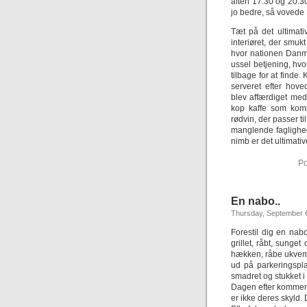
aften 17.30 og 20.30
jo bedre, så vovede
Tæt på det ultimati
interiøret, der smuk
hvor nationen Danmar
ussel betjening, hv
tilbage for at finde
serveret efter hove
blev affærdiget med,
kop kaffe som komp
rødvin, der passer ti
manglende faglighed
nimb er det ultimative
Po
En nabo..
Thursday, September 6
Forestil dig en nab
grillet, råbt, sung
hækken, råbe ukvemsor
ud på parkeringsplad
smadret og stukket i
Dagen efter kommer 
er ikke deres skyld. D