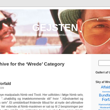
GEJSTEN
Den Laterale Tænketank
hive for the ‘Wrede’ Category
Galleri af
Sky af Wr
forfald
Affald
2009
Baromete
nye madpalads Nimb ved Tivoli. Her udfoldes i følge Nimb selv,
Bundfa
 “..uhøjtidlig og imødekommende stil” hvor “..håndværket og
Forf
g selv”. Et umiddelbart fristende tilbud for at nyde det ultimative
Hammerfal
 Vel vidende at Nimb-maskinen er sat op til 2 bespisninger per
Hosteanf