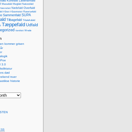
fald
Kursfald
Latteranfald
d
Messefald
Møgfald
Nationsfald
Overfald
Nødsfald
Nævnefald
ald
Påfald
Påtalefrafald
Raserianfald
SUPA
Sammenfald
ld
ald
Tilbagefald
Tiltalefrafald
Tæppefald
Udfald
d
egorized
Wrede
Vandfald
n
isen kommer grisen
år
er
logik
-Poe
 3.0
lsdiktatur
ers død
eekend truer
astikse historie
STEN
RSS