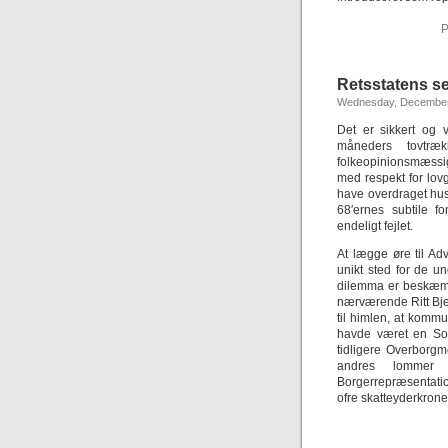
P
Retsstatens se
Wednesday, December
Det er sikkert og v
måneders tovtræk
folkeopinionsmæssig 
med respekt for lo
have overdraget hu
68′ernes subtile f
endeligt fejlet.
At lægge øre til Ad
unikt sted for de u
dilemma er beskæm
nærværende Ritt Bjer
til himlen, at komm
havde været en Soc
tidligere Overborgm
andres lommer i
Borgerrepræsentation
ofre skatteyderkroner