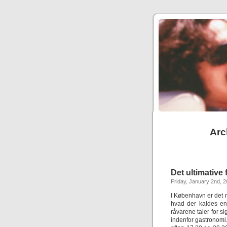
Arc
Det ultimative 
Friday, January 2nd, 
I København er det 
hvad der kaldes en
råvarene taler for si
indenfor gastronomi.