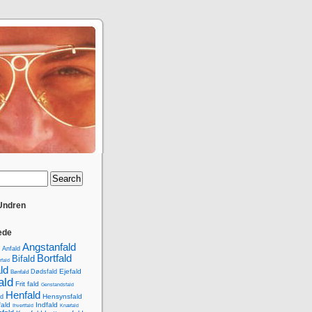
 Undren
ede
Angstanfald
Anfald
Bortfald
Bifald
rfald
ld
Ejefald
Dødsfald
Bønfald
ald
Frit fald
Genstandsfald
Henfald
Hensynsfald
d
ald
Indfald
Ihvertfald
Knæfald