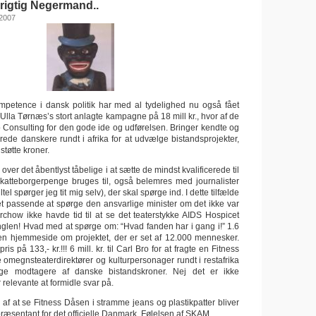
 rigtig Negermand..
 2007
petence i dansk politik har med al tydelighed nu også fået
 Ulla Tørnæs’s stort anlagte kampagne på 18 mill kr., hvor af de
Bro Consulting for den gode ide og udførelsen. Bringer kendte og
icerede danskere rundt i afrika for at udvælge bistandsprojekter,
støtte kroner.
over det åbentlyst tåbelige i at sætte de mindst kvalificerede til
katteborgerpenge bruges til, også belemres med journalister
iltel spørger jeg tit mig selv), der skal spørge ind. I dette tilfælde
det passende at spørge den ansvarlige minister om det ikke var
irchow ikke havde tid til at se det teaterstykke AIDS Hospicet
unglen! Hvad med at spørge om: “Hvad fanden har i gang i!” 1.6
te en hjemmeside om projektet, der er set af 12.000 mennesker.
is på 133,- kr.!!! 6 mill. kr. til Carl Bro for at fragte en Fitness
 omegnsteaterdirektører og kulturpersonager rundt i restafrika
e modtagere af danske bistandskroner. Nej det er ikke
relevante at formidle svar på.
n af at se Fitness Dåsen i stramme jeans og plastikpatter bliver
ræsentant for det officielle Danmark. Følelsen af SKAM.