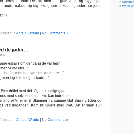
er deres forældre.De står med fine gule veste og kigger på.
Commen
e andre naboer og dig ikke griber til koporligheder når jeres
WordPre
jeblik….
Posted in
Anfald
,
Wrede
|
No Comments »
ed de jøder…
2007
 lange essays om dengang de var børn.
 men vi var ens…”
bedstefar, men han var som de andre…”
e, men tog ikke meget skade…”
Blev drillet med det. Og er pisseligeglad!
emres med snotvoksne der ikke kan indrømme
e andre! Vi er ens! Stammer fra samme klat slim i urtiden og
os ved udgangen. Kom nu videre med livet. Det er snart slut
Posted in
Anfald
,
Wrede
|
No Comments »