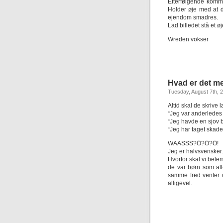
Efterfølgende komm
Holder øje med at d
ejendom smadres.
Lad billedet stå et ø
Wreden vokser
Hvad er det m
Tuesday, August 7th, 
Altid skal de skrive
“Jeg var anderledes
“Jeg havde en sjov 
“Jeg har taget skad
WAASSS?Ö?Ö?Ö!
Jeg er halvsvensker. 
Hvorfor skal vi bel
de var børn som all
samme fred venter 
alligevel.