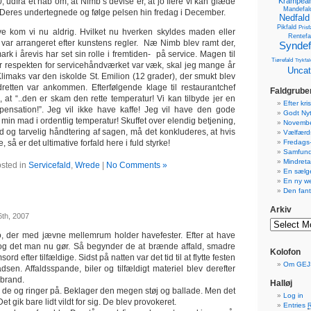
, udfra et håb om, at Nimb’s devise er, at jo flere vi kan glæde
Krampean
Mandefal
 Deres undertegnede og følge pelsen hin fredag i December.
Nedfald
Pikfald
Prisf
ve kom vi nu aldrig. Hvilket nu hverken skyldes maden eller
Rentefa
t var arrangeret efter kunstens regler. Næ Nimb blev ramt der,
Syndef
k i årevis har set sin rolle i fremtiden- på service. Magen til
Tiørefald
Trykfal
or respekten for servicehåndværket var væk, skal jeg mange år
Uncat
. Klimaks var den iskolde St. Emilion (12 grader), der smukt blev
dretten var ankommen. Efterfølgende klage til restaurantchef
Faldgrube
 at “..den er skam den rette temperatur! Vi kan tilbyde jer en
Efter kr
ensation!”. Jeg vil ikke have kaffe! Jeg vil have den gode
Godt Nyt
l min mad i ordentlig temperatur! Skuffet over elendig betjening,
Novemb
 og tarvelig håndtering af sagen, må det konkluderes, at hvis
Vælfærds
, så er det ultimative forfald here i fuld styrke!
Fredags
Samfund
Mindreta
sted in
Servicefald
,
Wrede
|
No Comments »
En sælg
En ny w
Den fant
Arkiv
th, 2007
o, der med jævne mellemrum holder havefester. Efter at have
et og det man nu gør. Så begynder de at brænde affald, smadre
Kolofon
d efter tilfældige. Sidst på natten var det tid til at flytte festen
Om GEJ
sen. Affaldsspande, biler og tilfældigt materiel blev derefter
 brand.
Halløj
de og ringer på. Beklager den megen støj og ballade. Men det
Log in
et gik bare lidt vildt for sig. De blev provokeret.
Entries