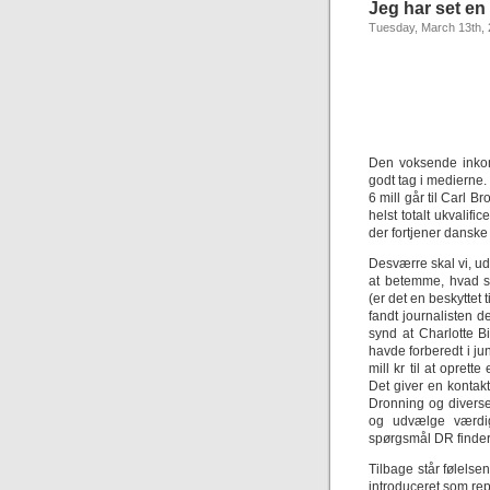
Jeg har set en
Tuesday, March 13th,
Den voksende inkom
godt tag i medierne.
6 mill går til Carl 
helst totalt ukvalif
der fortjener danske 
Desværre skal vi, ud 
at betemme, hvad s
(er det en beskyttet t
fandt journalisten 
synd at Charlotte B
havde forberedt i j
mill kr til at opret
Det giver en kontaktpr
Dronning og diverse
og udvælge værdig
spørgsmål DR finder 
Tilbage står følelse
introduceret som rep