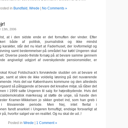
osted in
Bundfald
,
Wrede
|
No Comments »
jr!
 13th, 2006
ist, at i den sidste ende er det fornuften der vinder. Efter
keri både af politisk, journalistisk og ikke mindst
karakter, står det nu klart at Faderhuset, der lovformeligt og
vgivning samt bestemmelser på området har købt Ungeren skal
set. Diverse psedo-frelste forsøg på at bevare samme gennem
onde angiveligt udgjort af overskydende pensionsmidler, er
vokat Knud Foldschack’s forvrøvlede sludder om at bevare et
nge, samt at sikre de ikke voldelig løsning på det nuværende
mende. Hvis det var Københavns kommune og den allesteds
gaard så påliggende at bevare det kreative miljø, så råber det
unen i 1999 satte Ungeren til salg for højestbydende. Hvis det
ialdemokratisk mærkesag at støtte de unge, så havde den
ester Kramer-Mikkelsen jo sikker grebet ind, som han greb i
 tilsvarende periode. Men Nej, intet flertal i
en fandt anarkiet i Ungeren fornuftigt, endsige forsvarligt at
 på, hvorfor salget var en realitet. Og nu skal de ud..!
Posted in
Wrede
|
1 Comment »