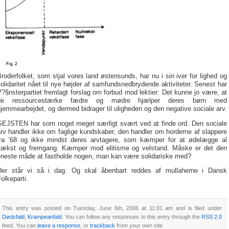
roderfolket, som stjal vores land østensunds, har nu i sin iver for lighed og
olidaritet nået til nye højder af samfundsnedbrydende aktiviteter. Senest har
?§nsterpartiet fremlagt forslag om forbud mod lektier: Det kunne jo være, at
de ressourcestærke fædre og mødre hjælper deres børn med
jemmearbejdet, og dermed bidrager til uligheden og den negative sociale arv.
GEJSTEN har som noget meget særligt svært ved at finde ord. Den sociale
rv handler ikke om faglige kundskaber, den handler om horderne af slappere
fra ’68 og ikke mindst deres arvtagere, som kæmper for at ødelægge al
vækst og fremgang. Kæmper mod elitisme og velstand. Måske er det den
eneste måde at fastholde nogen, man kan være solidariske med?
Der står vi så i dag. Og skal åbenbart reddes af mullaherne i Dansk
olkeparti.
This entry was posted on Tuesday, June 6th, 2006 at 11:01 am and is filed under
Dødsfald
,
Krampeanfald
. You can follow any responses to this entry through the
RSS 2.0
feed. You can
leave a response
, or
trackback
from your own site.