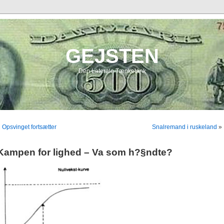
GEJSTEN
Den Laterale Tænketank
«
Opsvinget fortsætter
Snalremand i ruskeland
»
Kampen for lighed – Va som h?§ndte?